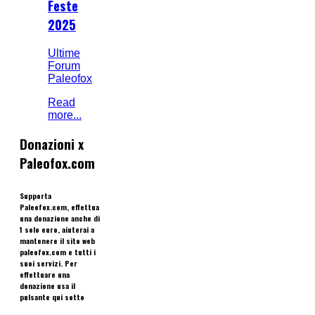
Feste
2025
Ultime
Forum
Paleofox
Read
more...
Donazioni x
Paleofox.com
Supporta
Paleofox.com, effettua
una donazione anche di
1 solo euro, aiuterai a
mantenere il sito web
paleofox.com e tutti i
suoi servizi. Per
effettuare una
donazione usa il
pulsante qui sotto