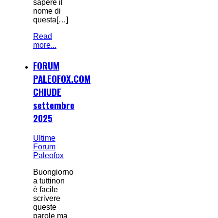
sapere il
nome di
questa[…]
Read
more...
FORUM
PALEOFOX.COM
CHIUDE
settembre
2025
Ultime
Forum
Paleofox
Buongiorno
a tuttinon
è facile
scrivere
queste
parole ma