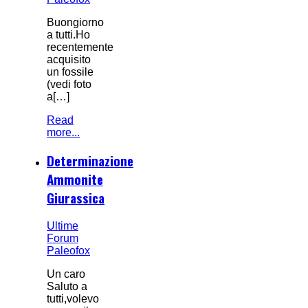
Buongiorno
a tutti.Ho
recentemente
acquisito
un fossile
(vedi foto
a[…]
Read
more...
Determinazione
Ammonite
Giurassica
Ultime
Forum
Paleofox
Un caro
Saluto a
tutti,volevo