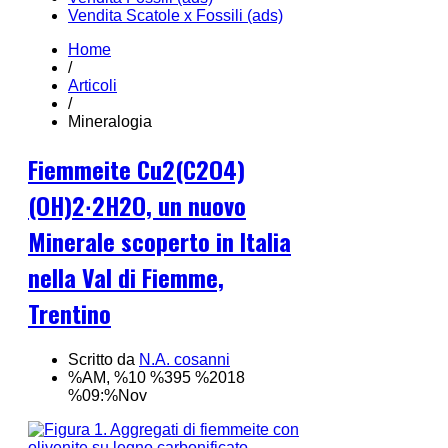
Vendita Scatole x Fossili (ads)
Home
/
Articoli
/
Mineralogia
Fiemmeite Cu2(C2O4)
(OH)2∙2H2O, un nuovo
Minerale scoperto in Italia
nella Val di Fiemme,
Trentino
Scritto da
N.A. cosanni
%AM, %10 %395 %2018
%09:%Nov