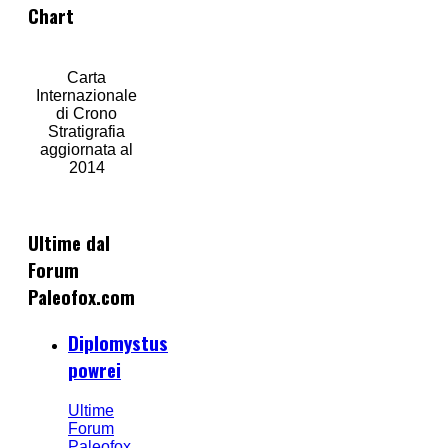
Chart
Carta
Internazionale
di Crono
Stratigrafia
aggiornata al
2014
Ultime dal
Forum
Paleofox.com
Diplomystus
powrei
Ultime
Forum
Paleofox