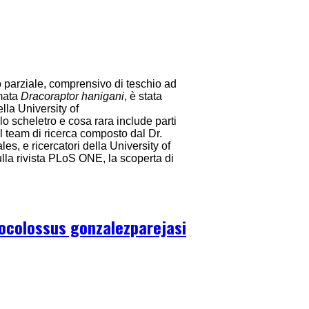
o parziale, comprensivo di teschio ad
mata
Dracoraptor hanigani
, è stata
ella University of
o scheletro e cosa rara include parti
l team di ricerca composto dal Dr.
, e ricercatori della University of
lla rivista PLoS ONE, la scoperta di
ocolossus gonzalezparejasi