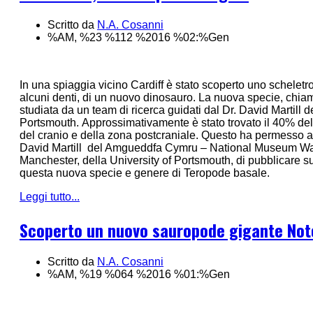
Scritto da
N.A. Cosanni
%AM, %23 %112 %2016 %02:%Gen
In una spiaggia vicino Cardiff è stato scoperto uno scheletr
alcuni denti, di un nuovo dinosauro. La nuova specie, chia
studiata da un team di ricerca guidati dal Dr. David Martill d
Portsmouth. Approssimativamente è stato trovato il 40% dell
del cranio e della zona postcraniale. Questo ha permesso a
David Martill del Amgueddfa Cymru – National Museum Wales
Manchester, della University of Portsmouth, di pubblicare su
questa nuova specie e genere di Teropode basale.
Leggi tutto...
Scoperto un nuovo sauropode gigante Not
Scritto da
N.A. Cosanni
%AM, %19 %064 %2016 %01:%Gen