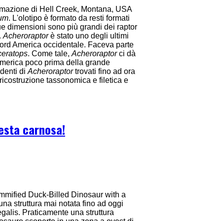
ormazione di Hell Creek, Montana, USA
rum
. L'olotipo è formato da resti formati
sue dimensioni sono più grandi dei raptor
.
Acheroraptor
è stato uno degli ultimi
 Nord America occidentale. Faceva parte
ceratops
. Come tale,
Acheroraptor
ci dà
America poco prima della grande
 denti di
Acheroraptor
trovati fino ad ora
icostruzione tassonomica e filetica e
esta carnosa!
mmified Duck-Billed Dinosaur with a
na struttura mai notata fino ad oggi
galis. Praticamente una struttura