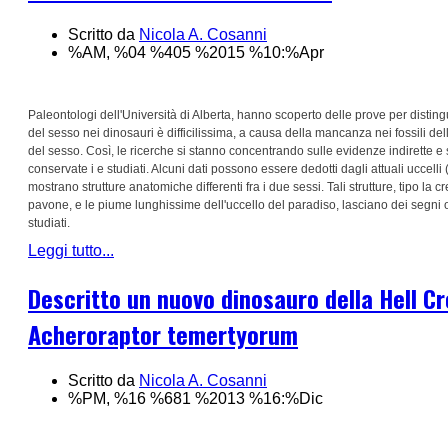
Scritto da
Nicola A. Cosanni
%AM, %04 %405 %2015 %10:%Apr
Paleontologi dell'Università di Alberta, hanno scoperto delle prove per distin
del sesso nei dinosauri è difficilissima, a causa della mancanza nei fossili de
del sesso. Così, le ricerche si stanno concentrando sulle evidenze indirette e s
conservate i e studiati. Alcuni dati possono essere dedotti dagli attuali uccelli 
mostrano strutture anatomiche differenti fra i due sessi. Tali strutture, tipo la 
pavone, e le piume lunghissime dell'uccello del paradiso, lasciano dei segni o st
studiati.
Leggi tutto...
Descritto un nuovo dinosauro della Hell C
Acheroraptor temertyorum
Scritto da
Nicola A. Cosanni
%PM, %16 %681 %2013 %16:%Dic