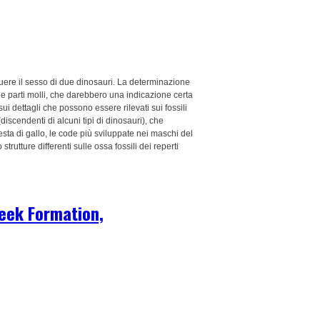
guere il sesso di due dinosauri. La determinazione
lle parti molli, che darebbero una indicazione certa
ui dettagli che possono essere rilevati sui fossili
(discendenti di alcuni tipi di dinosauri), che
cresta di gallo, le code più sviluppate nei maschi del
rutture differenti sulle ossa fossili dei reperti
reek Formation,