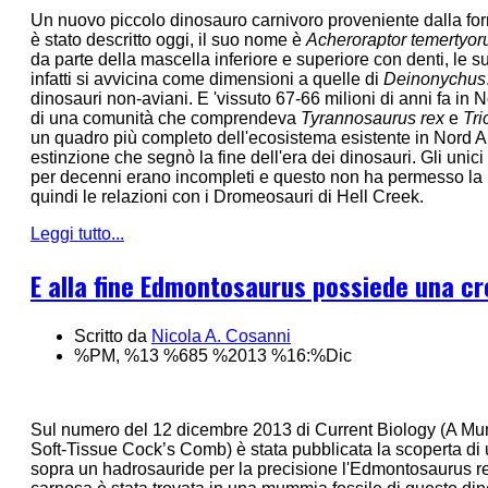
Un nuovo piccolo dinosauro carnivoro proveniente dalla f
è stato descritto oggi, il suo nome è
Acheroraptor temertyo
da parte della mascella inferiore e superiore con denti, le 
infatti si avvicina come dimensioni a quelle di
Deinonychus
dinosauri non-aviani. E 'vissuto 67-66 milioni di anni fa in
di una comunità che comprendeva
Tyrannosaurus rex
e
Tri
un quadro più completo dell'ecosistema esistente in Nord 
estinzione che segnò la fine dell'era dei dinosauri. Gli unici
per decenni erano incompleti e questo non ha permesso la r
quindi le relazioni con i Dromeosauri di Hell Creek.
Leggi tutto...
E alla fine Edmontosaurus possiede una cr
Scritto da
Nicola A. Cosanni
%PM, %13 %685 %2013 %16:%Dic
Sul numero del 12 dicembre 2013 di Current Biology (A Mu
Soft-Tissue Cock’s Comb) è stata pubblicata la scoperta di u
sopra un hadrosauride per la precisione l'Edmontosaurus re