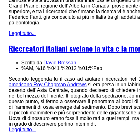
carnosa è stata trovata in una mummia fossile di questo di
Grand Prairie, regione dell' Alberta in Canada, proveniente
superiore, e tra i ricercatori che firmano la ricerca vi è anc
Federico Fanti, già conosciuto ai più in Italia tra gli addetti 
paleontologia.
Leggi tutto...
Ricercatori italiani svelano la vita e la m
Scritto da
David Bressan
%AM, %16 %041 %2012 %01:%Feb
Secondo leggenda fu il caso ad aiutare i ricercatori nel
americano Roy Chapman Andrews
si era persa in un labir
deserto dell´Asia Centrale, quando decisero di chiedere i
nel bel mezzo del niente. Il fotografo della spedizione, Jo
questo punto, si fermo a osservare il panorama ai bordi di
di frammenti di ossa emerge dal sedimento. Dopo brevi sca
di piccoli mammiferi e più sorprendente delle gigantesche 
Uova di dinosauro erano fossili molto rari a quei tempi, m
in grado di descrivere perfino interi nidi.
Leggi tutto...