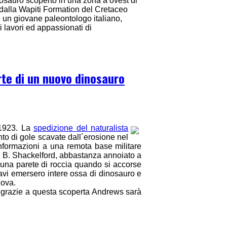
nosauro scoperto in una zona a ovest di
 dalla Wapiti Formation del Cretaceo
he un giovane paleontologo italiano,
ai lavori ed appassionati di
orte di un nuovo dinosauro
 1923. La
spedizione del naturalista
into di gole scavate dall´erosione nel
nformazioni a una remota base militare
hn B. Shackelford, abbastanza annoiato a
 una parete di roccia quando si accorse
vi emersero intere ossa di dinosauro e
uova.
a grazie a questa scoperta Andrews sarà